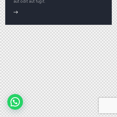
aut odit aut fugit.