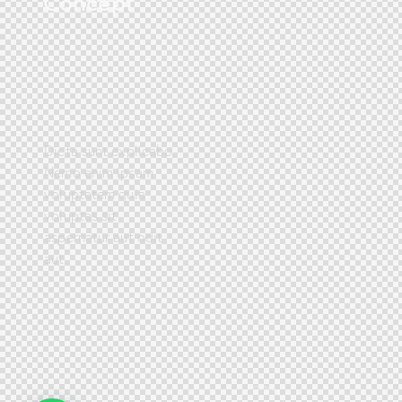
Concept
Dicta sunt explicabo.
Nemo enim ipsam
voluptatem quia
voluptas sit
aspernatur aut odit
aut.