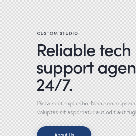
CUSTOM STUDIO
Reliable tech
support agen
24/7.
Dicta sunt explicabo. Nemo enim ipsam
voluptas sit aspernatur aut odit aut fugi
About Us