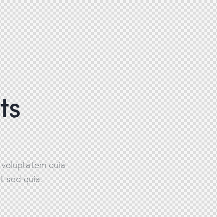
ts
 voluptatem quia
t sed quia.