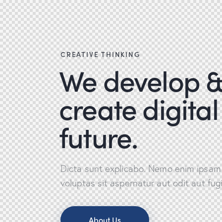
CREATIVE THINKING
We develop 
create digital
future.
Dicta sunt explicabo. Nemo enim ipsam
voluptas sit aspernatur aut odit aut fugi
About Us