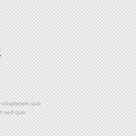
&
 voluptatem quia
t sed quia.